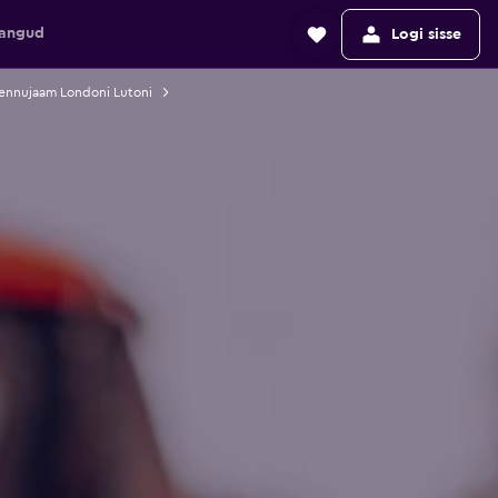
angud
Logi sisse
ennujaam Londoni Lutoni