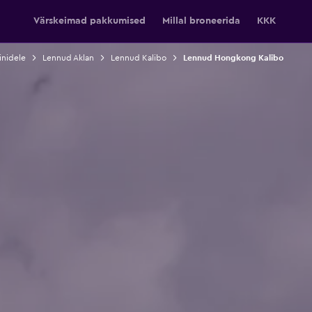
Värskeimad pakkumised
Millal broneerida
KKK
inidele
Lennud Aklan
Lennud Kalibo
Lennud Hongkong Kalibo