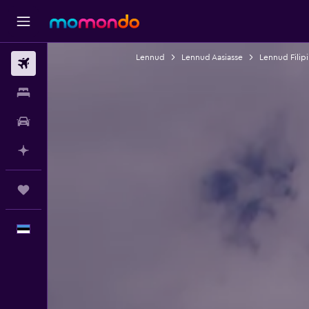
Lennud
Lennud Aasiasse
Lennud Filipi
Lennud
Majutus
Autorent
Planeeri AI-ga
Reisid
Eesti