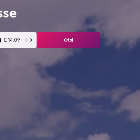
sse
E 14.09
Otsi