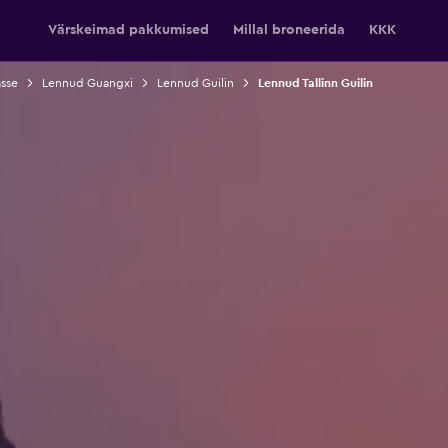
Värskeimad pakkumised
Millal broneerida
KKK
sse
Lennud Guangxi
Lennud Guilin
Lennud Tallinn Guilin