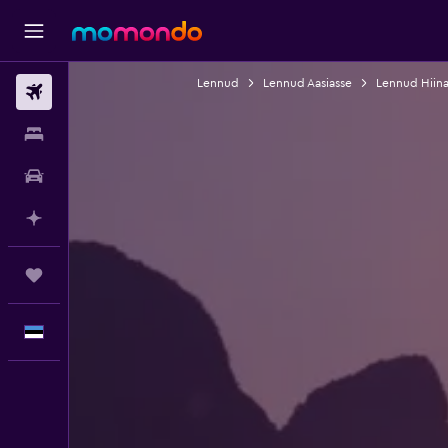
Lennud
Lennud Aasiasse
Lennud Hiina
Lennud
Majutus
Autorent
Planeeri AI-ga
Reisid
Eesti