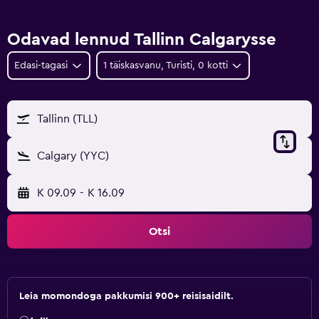
Odavad lennud Tallinn Calgarysse
Edasi-tagasi
1 täiskasvanu, Turisti, 0 kotti
Tallinn (TLL)
Calgary (YYC)
K 09.09
-
K 16.09
Otsi
Leia momondoga pakkumisi 900+ reisisaidilt.