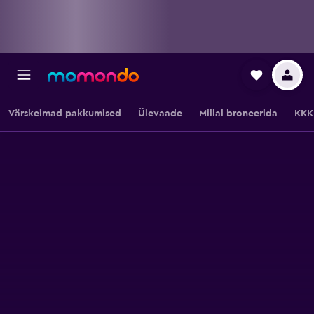
Värskeimad pakkumised
Ülevaade
Millal broneerida
KKK