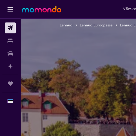
Värsk
Lennud
Lennud Euroopasse
Lennud Ee
Lennud
Majutus
Autorent
Planeeri AI-ga
Reisid
Eesti