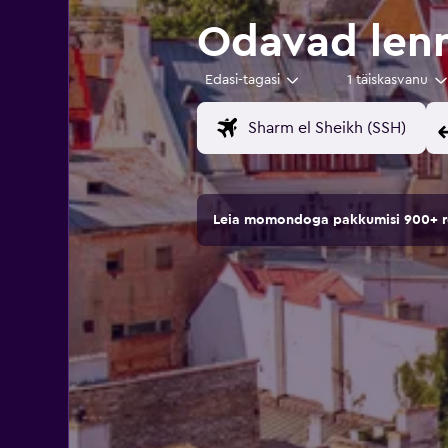
Odavad lenn
Edasi-tagasi
1 täiskasvanu
Leia momondoga pakkumisi 900+ rei