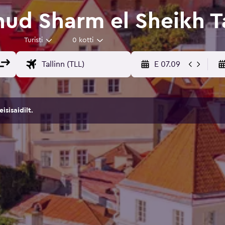
ud Sharm el Sheikh Ta
Turisti
0 kotti
E 07.09
sisaidilt.