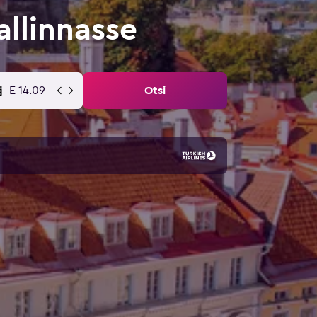
llinnasse
E 14.09
Otsi