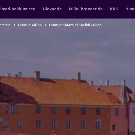
eimad pakkumised
Ülevaade
Millal broneerida
KKK
Hinn
stisse
Lennud Tallinn
Lennud Sharm el Sheikh Tallinn