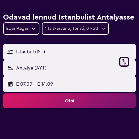
Odavad lennud Istanbulist Antalyasse
Edasi-tagasi
1 täiskasvanu, Turisti, 0 kotti
Istanbul (IST)
Antalya (AYT)
E 07.09
-
E 14.09
Otsi