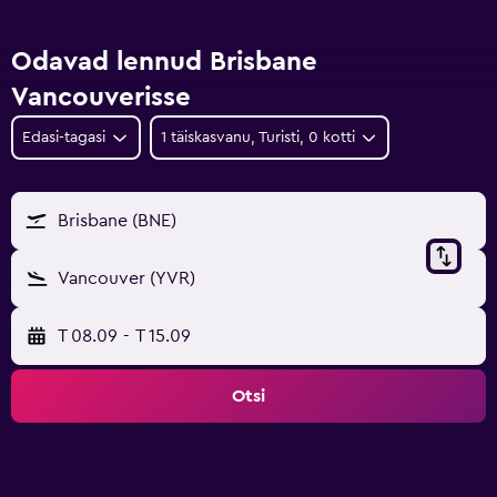
Odavad lennud Brisbane
Vancouverisse
Edasi-tagasi
1 täiskasvanu, Turisti, 0 kotti
Brisbane (BNE)
Vancouver (YVR)
T 08.09
-
T 15.09
Otsi