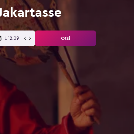
akartasse
L 12.09
Otsi