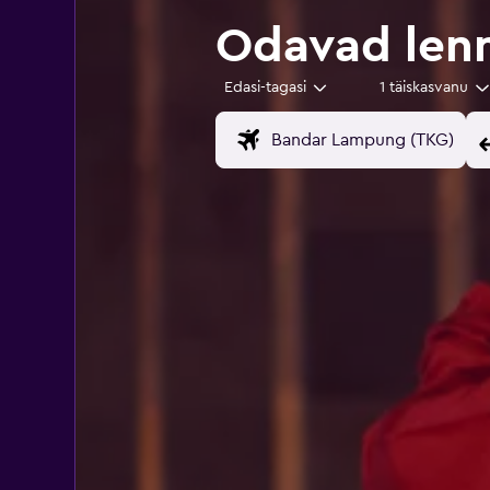
Odavad len
Edasi-tagasi
1 täiskasvanu