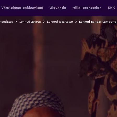
Värskeimad pakkumised
Ülevaade
Millal broneerida
KKK
neesiasse
Lennud Jakarta
Lennud Jakartasse
Lennud Bandar Lampung 