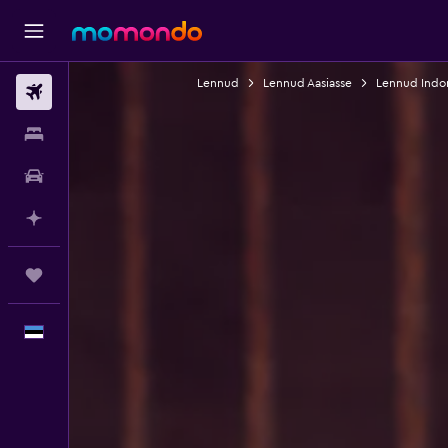
Lennud
Lennud Aasiasse
Lennud Indo
Lennud
Majutus
Autorent
Planeeri AI-ga
Reisid
Eesti