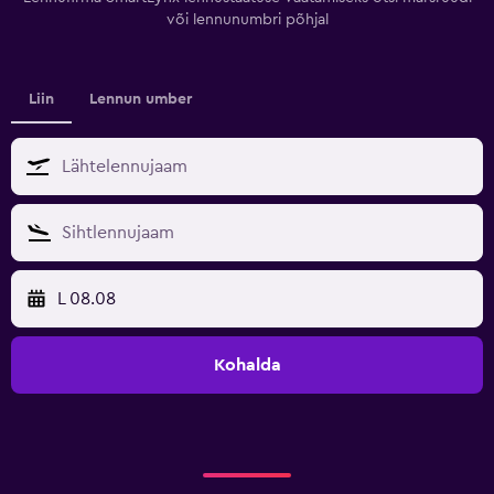
või lennunumbri põhjal
Liin
Lennun umber
L 08.08
Kohalda