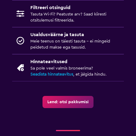
Filtreeri otsinguid
Tasuta Wi-Fi? Peatuste arv? Saad kiiresti
otsitulemusi filtreerida.
Usaldusväärne ja tasuta
Meie teenus on täiesti tasuta – ei mingeid
peidetud makse ega tasusid.
Hinnateavitused
Sa pole veel valmis broneerima?
Seadista hinnateavitus
, et jälgida hindu.
Lend: otsi pakkumisi