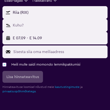
Edasi-tagasi
1 täiskasvanu
Riia (RIX)
Kuhu?
E 07.09
-
E 14.09
Meili mulle saidi momondo lemmikpakkumisi
Lisa hinnateavitus
Hinnateavituse loomisel nõustud meie
kasutustingimuste
ja
privaatsuspõhimõtetega.