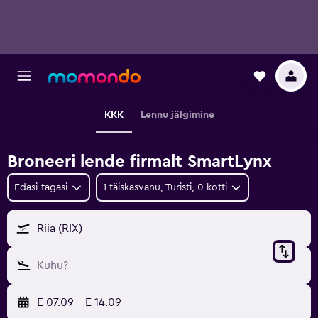
KKK
Lennu jälgimine
Broneeri lende firmalt SmartLynx
Edasi-tagasi
1 täiskasvanu, Turisti, 0 kotti
Riia (RIX)
Kuhu?
E 07.09
-
E 14.09