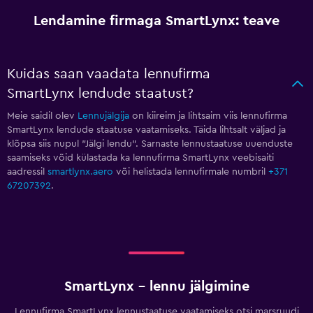
Lendamine firmaga SmartLynx: teave
Kuidas saan vaadata lennufirma
SmartLynx lendude staatust?
Meie saidil olev
Lennujälgija
on kiireim ja lihtsaim viis lennufirma
SmartLynx lendude staatuse vaatamiseks. Täida lihtsalt väljad ja
klõpsa siis nupul "Jälgi lendu". Sarnaste lennustaatuse uuenduste
saamiseks võid külastada ka lennufirma SmartLynx veebisaiti
aadressil
smartlynx.aero
või helistada lennufirmale numbril
+371
67207392
.
SmartLynx – lennu jälgimine
Lennufirma SmartLynx lennustaatuse vaatamiseks otsi marsruudi