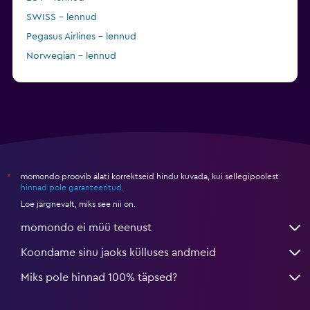
SWISS – lennud
Pegasus Airlines – lennud
Norwegian – lennud
KLM – lennud
momondo proovib alati korrektseid hindu kuvada, kui sellegipoolest
*
hinnad pole garanteeritud
.
Loe järgnevalt, miks see nii on.
momondo ei müü teenust
Koondame sinu jaoks külluses andmeid
Miks pole hinnad 100% täpsed?