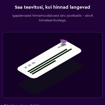
Saa teavitusi, kui hinnad langevad
Igapäevased hinnamuudatused sinu postkastis – ainult
hinnateavitustega.