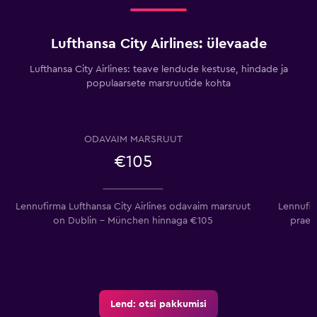
Lufthansa City Airlines: ülevaade
Lufthansa City Airlines: teave lendude kestuse, hindade ja
populaarsete marsruutide kohta
ODAVAIM MARSRUUT
€105
Lennufirma Lufthansa City Airlines odavaim marsruut
Lennufir
on Dublin – München hinnaga €105
praeg
Lend: otsi pakkumisi