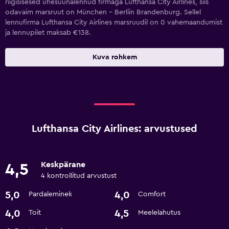
riigisisesed ühesuunalennud firmaga Lufthansa City Airlines, siis
odavaim marsruut on München – Berliin Brandenburg. Sellel
lennufirma Lufthansa City Airlines marsruudil on 0 vahemaandumist
ja lennupilet maksab €138.
Kuva rohkem
Lufthansa City Airlines: arvustused
Keskpärane
4,5
4 kontrollitud arvustust
5,0
4,0
Pardaleminek
Comfort
4,0
4,5
Toit
Meelelahutus