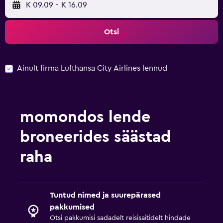
K 09.09
-
K 16.09
Otsi
Ainult firma Lufthansa City Airlines lennud
momondos lende
broneerides säästad
raha
Tuntud nimed ja suurepärased
pakkumised
Otsi pakkumisi sadadelt reisisaitidelt hindade