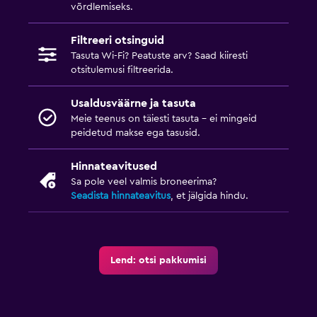
võrdlemiseks.
Filtreeri otsinguid
Tasuta Wi-Fi? Peatuste arv? Saad kiiresti
otsitulemusi filtreerida.
Usaldusväärne ja tasuta
Meie teenus on täiesti tasuta – ei mingeid
peidetud makse ega tasusid.
Hinnateavitused
Sa pole veel valmis broneerima?
Seadista hinnateavitus
, et jälgida hindu.
Lend: otsi pakkumisi