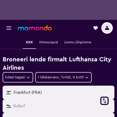
KKK
Hinnangud
Lennu jälgimine
Broneeri lende firmalt Lufthansa City
Airlines
Edasi-tagasi
1 täiskasvanu, Turisti, 0 kotti
Frankfurt (FRA)
Kuhu?