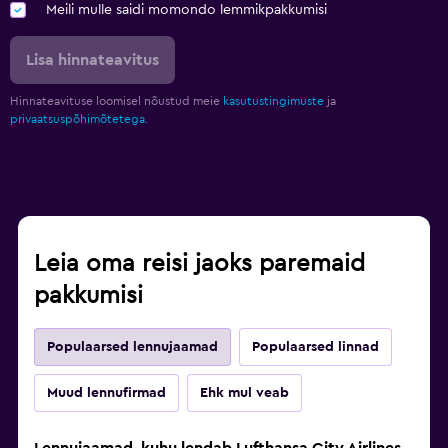
Meili mulle saidi momondo lemmikpakkumisi
Lisa hinnateavitus
Hinnateavituse loomisel nõustud meie
kasutustingimuste
ja
privaatsuspõhimõtetega.
Leia oma reisi jaoks paremaid
pakkumisi
Populaarsed lennujaamad
Populaarsed linnad
Muud lennufirmad
Ehk mul veab