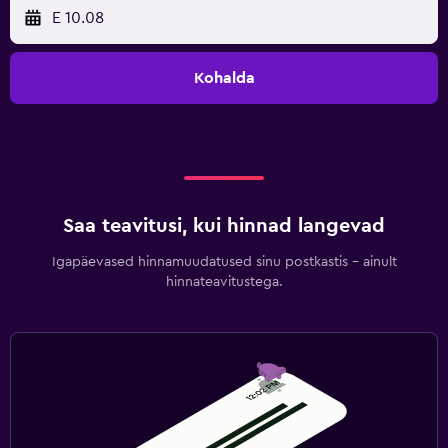
E 10.08
Kohalda
Saa teavitusi, kui hinnad langevad
Igapäevased hinnamuudatused sinu postkastis – ainult
hinnateavitustega.