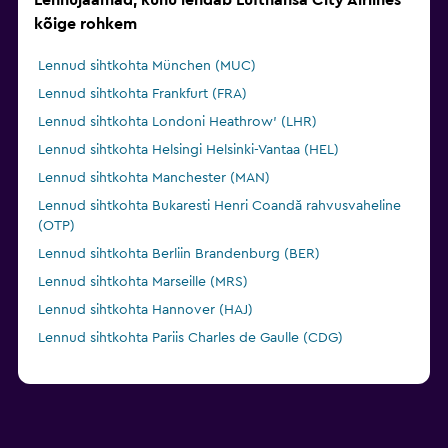
Lennujaamad, kuhu lendab Lufthansa City Airlines
kõige rohkem
Lennud sihtkohta München (MUC)
Lennud sihtkohta Frankfurt (FRA)
Lennud sihtkohta Londoni Heathrow' (LHR)
Lennud sihtkohta Helsingi Helsinki-Vantaa (HEL)
Lennud sihtkohta Manchester (MAN)
Lennud sihtkohta Bukaresti Henri Coandă rahvusvaheline
(OTP)
Lennud sihtkohta Berliin Brandenburg (BER)
Lennud sihtkohta Marseille (MRS)
Lennud sihtkohta Hannover (HAJ)
Lennud sihtkohta Pariis Charles de Gaulle (CDG)
Lennud sihtkohta Hamburg (HAM)
Lennud sihtkohta Barcelona El Prati (BCN)