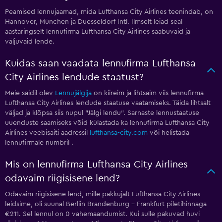
Peamised lennujaamad, mida Lufthansa City Airlines teenindab, on
Hannover, München ja Duesseldorf Intl. Ilmselt leiad seal
aastaringselt lennufirma Lufthansa City Airlines saabuvaid ja
väljuvaid lende.
Kuidas saan vaadata lennufirma Lufthansa
City Airlines lendude staatust?
Meie saidil olev
Lennujälgija
on kiireim ja lihtsaim viis lennufirma
Lufthansa City Airlines lendude staatuse vaatamiseks. Täida lihtsalt
väljad ja klõpsa siis nupul "Jälgi lendu". Sarnaste lennustaatuse
uuenduste saamiseks võid külastada ka lennufirma Lufthansa City
Airlines veebisaiti aadressil
lufthansa-city.com
või helistada
lennufirmale numbril
.
Mis on lennufirma Lufthansa City Airlines
odavaim riigisisene lend?
Odavaim riigisisene lend, mille pakkujalt Lufthansa City Airlines
leidsime, oli suunal Berliin Brandenburg – Frankfurt piletihinnaga
€211. Sel lennul on 0 vahemaandumist. Kui sulle pakuvad huvi