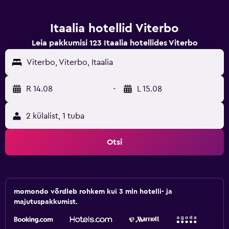
Itaalia hotellid Viterbo
Leia pakkumisi 123 Itaalia hotellides Viterbo
Viterbo, Viterbo, Itaalia
R 14.08
-
L 15.08
2 külalist, 1 tuba
Otsi
momondo võrdleb rohkem kui 3 mln hotelli- ja
majutuspakkumist.