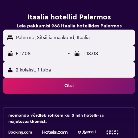
Itaalia hotellid Palermos
Leia pakkumisi 968 Itaalia hotellides Palermos
Palermo, Sitsiilia maakond, Itaalia
E 17.08
-
T 18.08
2 külalist, 1 tuba
Otsi
momondo võrdleb rohkem kui 3 mln hotelli- ja
majutuspakkumist.