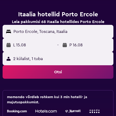
Itaalia hotellid Porto Ercole
Leia pakkumisi 68 Itaalia hotellides Porto Ercole
Porto Ercole, Toscana, Itaalia
L 15.08
-
P 16.08
2 külalist, 1 tuba
Otsi
momondo võrdleb rohkem kui 3 mln hotelli- ja
majutuspakkumist.