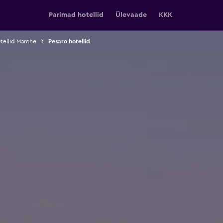
Parimad hotellid
Ülevaade
KKK
tellid Marche
Pesaro hotellid