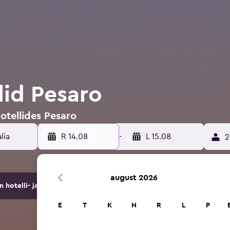
llid Pesaro
hotellides Pesaro
R 14.08
-
L 15.08
2
august 2026
hotelli- ja majutuspakkumist.
E
T
K
N
R
L
P