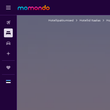
Hotellipakkumised
Hotellid Itaalias
Ho
Lennud
Majutus
Autorent
Planeeri AI-ga
Reisid
Eesti