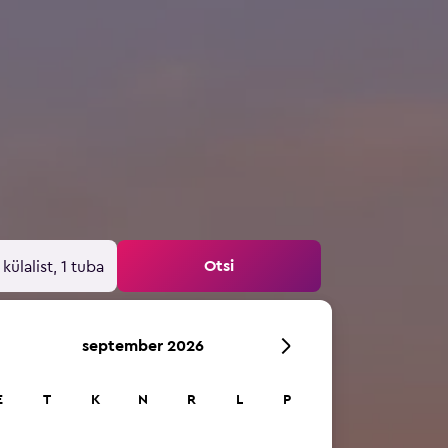
Otsi
 külalist, 1 tuba
september 2026
E
T
K
N
R
L
P