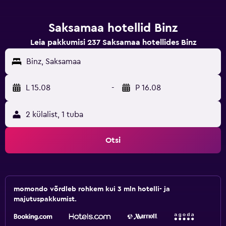
Saksamaa hotellid Binz
Leia pakkumisi 237 Saksamaa hotellides Binz
Binz, Saksamaa
L 15.08
-
P 16.08
2 külalist, 1 tuba
Otsi
momondo võrdleb rohkem kui 3 mln hotelli- ja
majutuspakkumist.