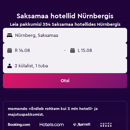
Saksamaa hotellid Nürnbergis
Leia pakkumisi 354 Saksamaa hotellides Nürnbergis
Nürnberg, Saksamaa
R 14.08
-
L 15.08
2 külalist, 1 tuba
Otsi
momondo võrdleb rohkem kui 3 mln hotelli- ja
majutuspakkumist.