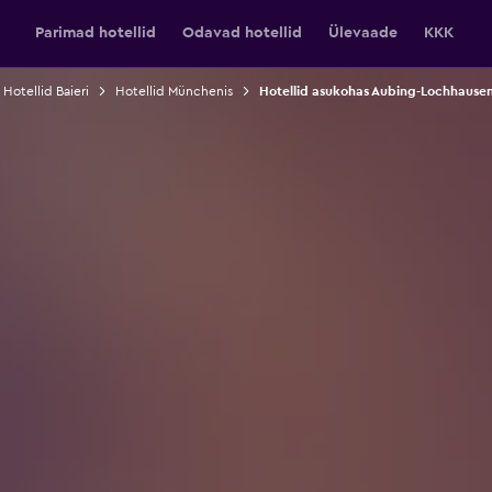
Parimad hotellid
Odavad hotellid
Ülevaade
KKK
Hotellid Baieri
Hotellid Münchenis
Hotellid asukohas Aubing-Lochhause