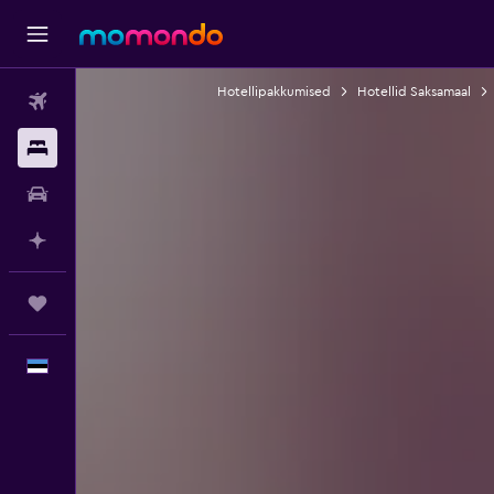
Hotellipakkumised
Hotellid Saksamaal
Lennud
Majutus
Autorent
Planeeri AI-ga
Reisid
Eesti