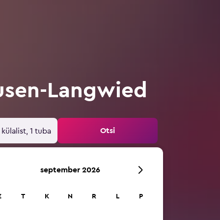
usen-Langwied
Otsi
 külalist, 1 tuba
september 2026
E
T
K
N
R
L
P