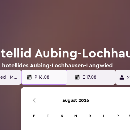
tellid Aubing-Lochha
n hotellides Aubing-Lochhausen-Langwied
P 16.08
-
E 17.08
2
august 2026
E
T
K
N
R
L
P