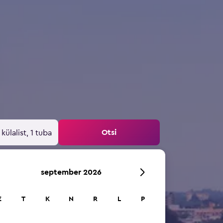
Otsi
 külalist, 1 tuba
september 2026
E
T
K
N
R
L
P