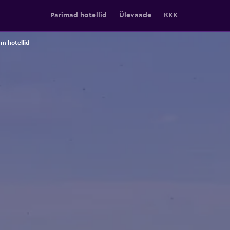
Parimad hotellid
Ülevaade
KKK
m hotellid