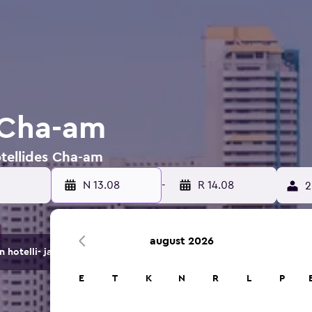
d Cha-am
otellides Cha-am
N 13.08
-
R 14.08
2
august 2026
hotelli- ja majutuspakkumist.
E
T
K
N
R
L
P