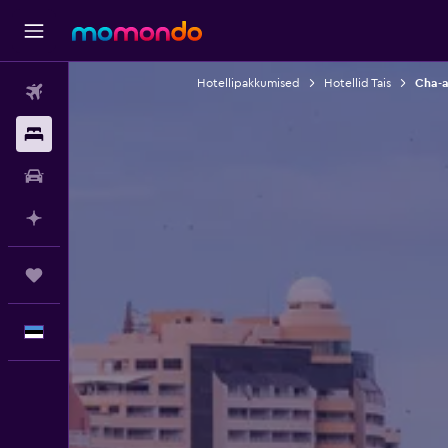
Hotellipakkumised
Hotellid Tais
Cha-a
Lennud
Majutus
Autorent
Planeeri AI-ga
Reisid
Eesti