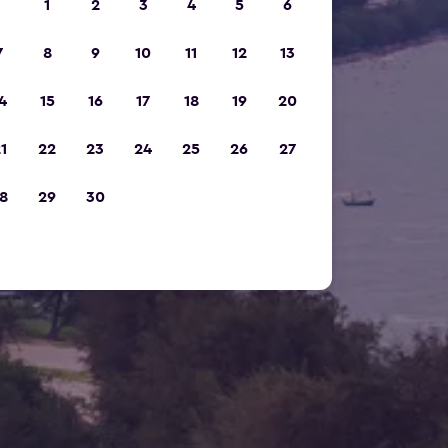
1
2
3
4
5
6
7
8
9
10
11
12
13
4
15
16
17
18
19
20
1
22
23
24
25
26
27
8
29
30