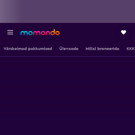
Värskeimad pakkumised
Ülevaade
Millal broneerida
KKK