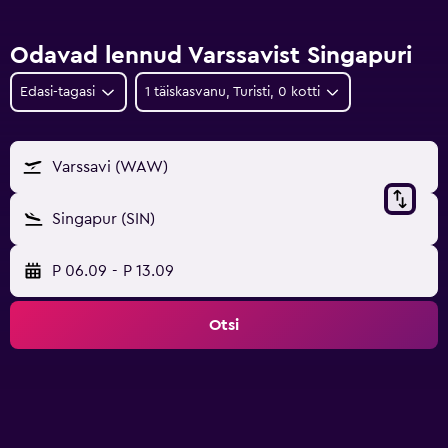
Odavad lennud Varssavist Singapuri
Edasi-tagasi
1 täiskasvanu, Turisti, 0 kotti
Varssavi (WAW)
Singapur (SIN)
P 06.09
-
P 13.09
Otsi