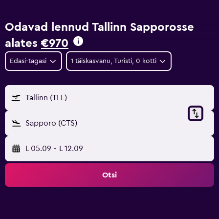
Odavad lennud Tallinn Sapporosse
alates
€970
Edasi-tagasi
1 täiskasvanu, Turisti, 0 kotti
Tallinn (TLL)
Sapporo (CTS)
L 05.09
-
L 12.09
Otsi