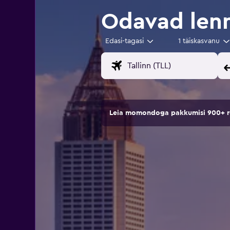
Odavad lenn
Edasi-tagasi
1 täiskasvanu
Leia momondoga pakkumisi 900+ rei