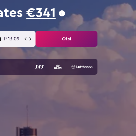
ates
€341
P 13.09
Otsi