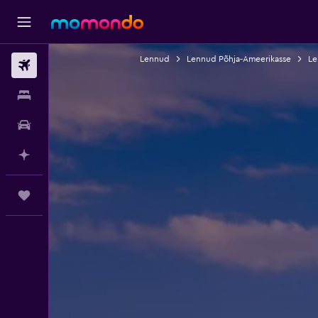
Lennud
Lennud Põhja-Ameerikasse
Le
Lennud
Majutus
Autorent
Planeeri AI-ga
Reisid