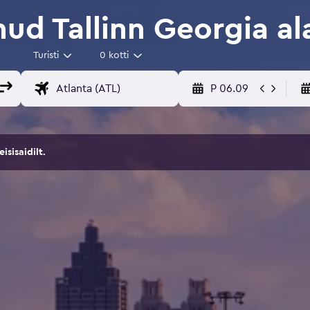
ud Tallinn Georgia al
Turisti
0 kotti
P 06.09
sisaidilt.