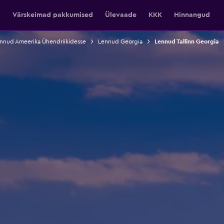
Värskeimad pakkumised
Ülevaade
KKK
Hinnangud
nnud Ameerika Ühendriikidesse
Lennud Georgia
Lennud Tallinn Georgia