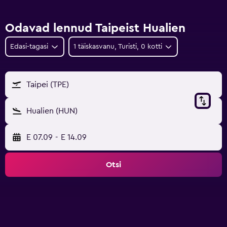
Odavad lennud Taipeist Hualien
Edasi-tagasi
1 täiskasvanu, Turisti, 0 kotti
Taipei (TPE)
Hualien (HUN)
E 07.09
-
E 14.09
Otsi