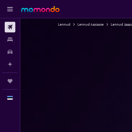
Lennud
Lennud Aasiasse
Lennud Jaapa
Lennud
Majutus
Autorent
Planeeri AI-ga
Reisid
Eesti