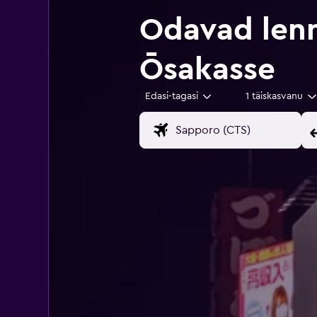
Odavad len
Ōsakasse
Edasi-tagasi
1 täiskasvanu