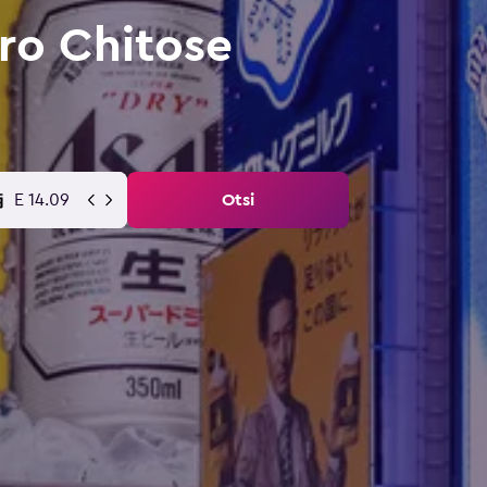
ro Chitose
E 14.09
Otsi