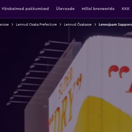
Värskeimad pakkumised
Ülevaade
Millal broneerida
KKK
nisse
Lennud Osaka Prefecture
Lennud Ōsakasse
Lennujaam Sapporo 