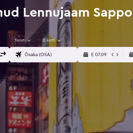
nud Lennujaam Sappo
Turisti
0 kotti
E 07.09