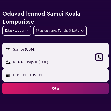
Odavad lennud Samui Kuala
Lumpurisse
Edasi-tagasi
1 täiskasvanu, Turisti, 0 kotti
Samui (USM)
Kuala Lumpur (KUL)
L 05.09
-
L 12.09
Otsi