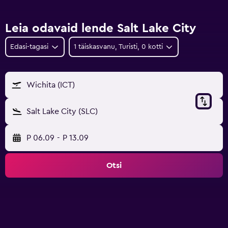
Leia odavaid lende Salt Lake City
Edasi-tagasi
1 täiskasvanu, Turisti, 0 kotti
Wichita (ICT)
Salt Lake City (SLC)
P 06.09
-
P 13.09
Otsi