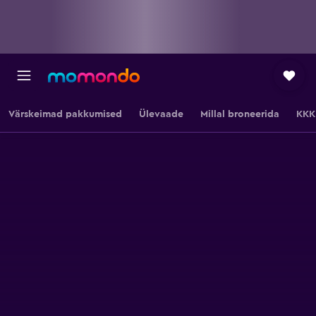
Värskeimad pakkumised
Ülevaade
Millal broneerida
KKK