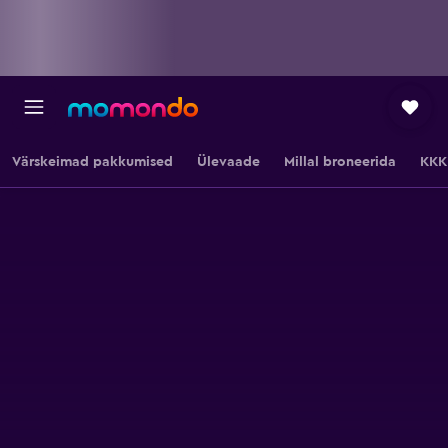
Värskeimad pakkumised
Ülevaade
Millal broneerida
KKK