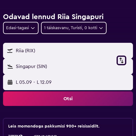
Odavad lennud Riia Singapuri
Edasi-tagasi
1 täiskasvanu, Turisti, 0 kotti
Riia (RIX)
Singapur (SIN)
L 05.09
-
L 12.09
Otsi
Leia momondoga pakkumisi 900+ reisisaidilt.