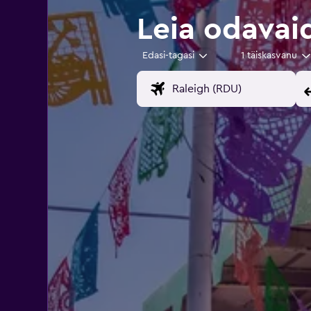
Leia odavaid
Edasi-tagasi
1 täiskasvanu