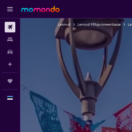
Lennud
Lennud Põhja-Ameerikasse
Le
Lennud
Majutus
Autorent
Planeeri AI-ga
Reisid
Eesti