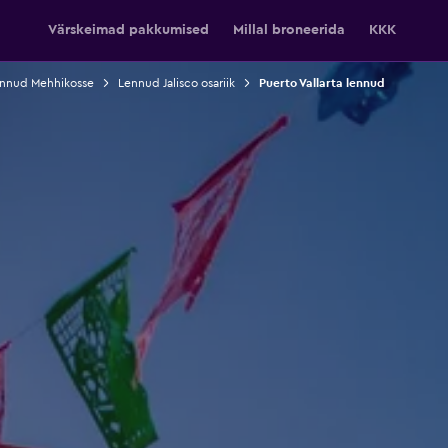
Värskeimad pakkumised
Millal broneerida
KKK
nnud Mehhikosse
Lennud Jalisco osariik
Puerto Vallarta lennud