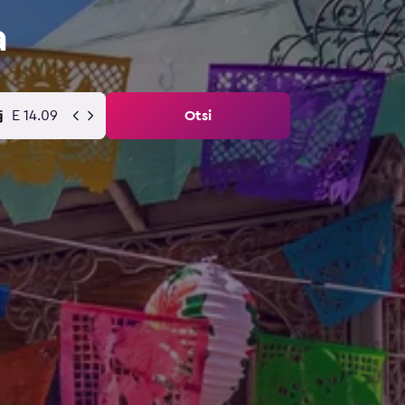
a
E 14.09
Otsi