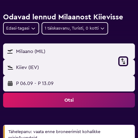
Odavad lennud Milaanost Kiievisse
Edasi-tagasi
1 täiskasvanu, Turisti, 0 kotti
Milaano (MIL)
Kiiev (IEV)
P 06.09
-
P 13.09
Otsi
Tähelepanu: vaata enne broneerimist kohalikke