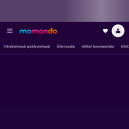
Värskeimad pakkumised
Ülevaade
Millal broneerida
KKK