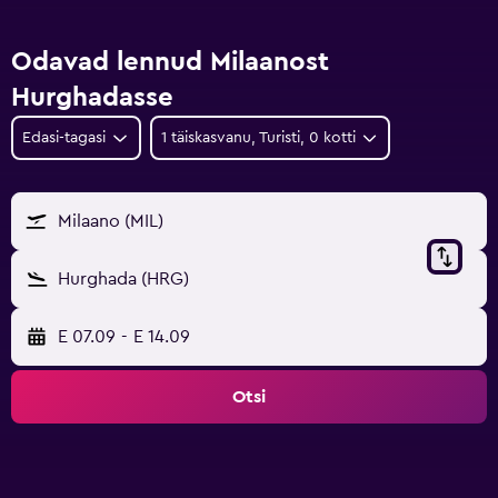
Odavad lennud Milaanost
Hurghadasse
Edasi-tagasi
1 täiskasvanu, Turisti, 0 kotti
Milaano (MIL)
Hurghada (HRG)
E 07.09
-
E 14.09
Otsi