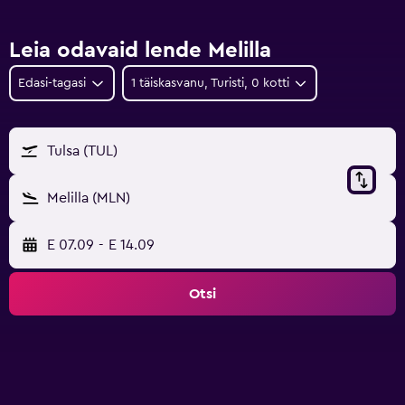
Leia odavaid lende Melilla
Edasi-tagasi
1 täiskasvanu, Turisti, 0 kotti
Tulsa (TUL)
Melilla (MLN)
E 07.09
-
E 14.09
Otsi