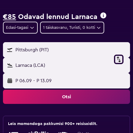
€85
Odavad lennud Larnaca
Edasi-tagasi
1 täiskasvanu, Turisti, 0 kotti
Pittsburgh (PIT)
Larnaca (LCA)
P 06.09
-
P 13.09
Otsi
Leia momondoga pakkumisi 900+ reisisaidilt.