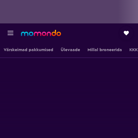
Värskeimad pakkumised
Ülevaade
Millal broneerida
KKK