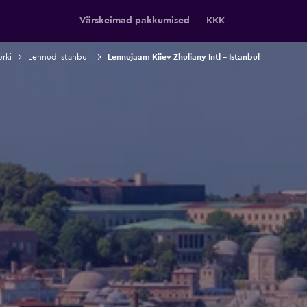
Värskeimad pakkumised
KKK
rki
Lennud Istanbuli
Lennujaam Kiiev Zhuliany Intl – Istanbul