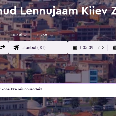
ud Lennujaam Kiiev Zh
Turisti
0 kotti
L 05.09
 kohalikke reisinõuandeid.