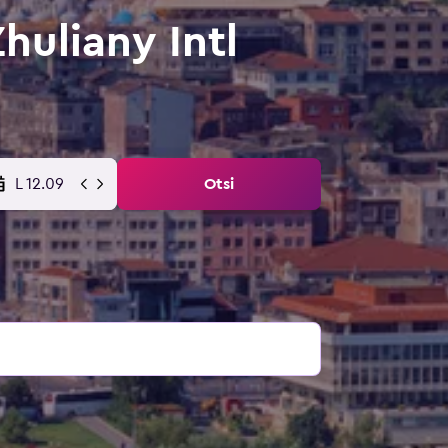
uliany Intl
L 12.09
Otsi