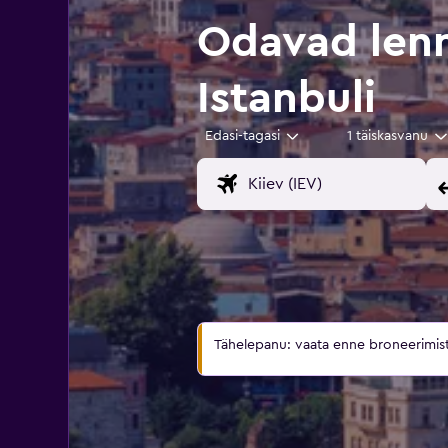
Odavad lenn
Istanbuli
Edasi-tagasi
1 täiskasvanu
Tähelepanu: vaata enne broneerimist