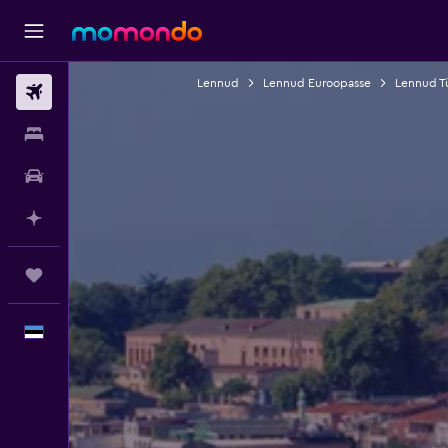
Lennud
Lennud Euroopasse
Lennud Tü
Lennud
Majutus
Autorent
Planeeri AI-ga
Reisid
Eesti