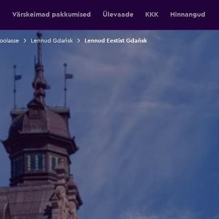
Värskeimad pakkumised
Ülevaade
KKK
Hinnangud
oolasse
Lennud Gdańsk
Lennud Eestist Gdańsk