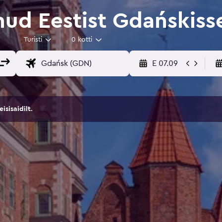
ud Eestist Gdańskiss
Turisti
0 kotti
E 07.09
sisaidilt.