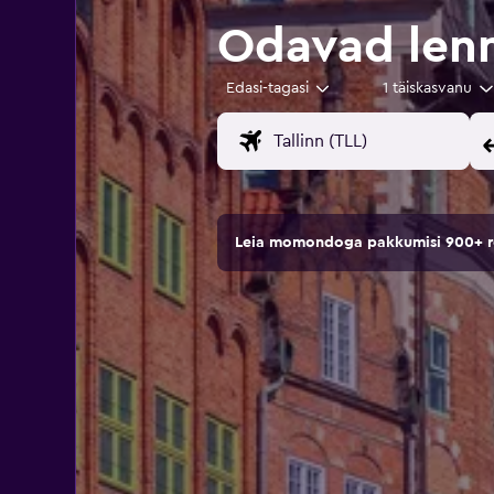
Odavad lenn
Edasi-tagasi
1 täiskasvanu
Leia momondoga pakkumisi 900+ rei