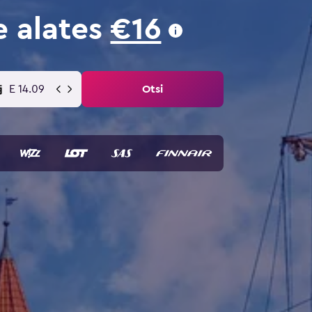
e alates
€16
E 14.09
Otsi