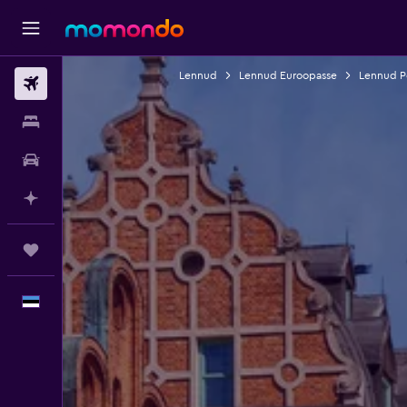
Lennud
Lennud Euroopasse
Lennud P
Lennud
Majutus
Autorent
Planeeri AI-ga
Reisid
Eesti