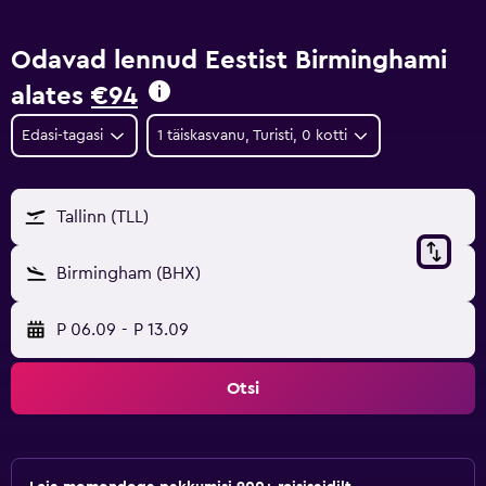
Odavad lennud Eestist Birminghami
alates
€94
Edasi-tagasi
1 täiskasvanu, Turisti, 0 kotti
Tallinn (TLL)
Birmingham (BHX)
P 06.09
-
P 13.09
Otsi