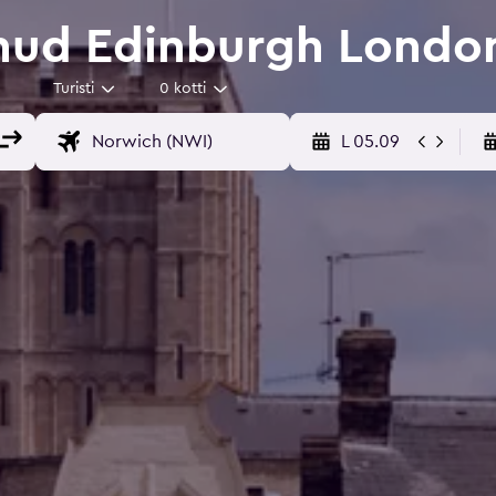
nud Edinburgh London
Turisti
0 kotti
L 05.09