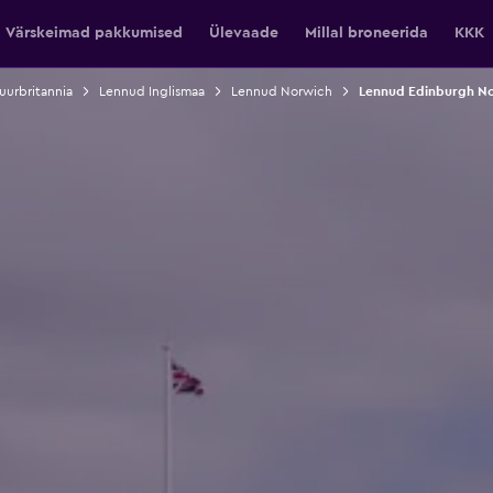
Värskeimad pakkumised
Ülevaade
Millal broneerida
KKK
uurbritannia
Lennud Inglismaa
Lennud Norwich
Lennud Edinburgh N