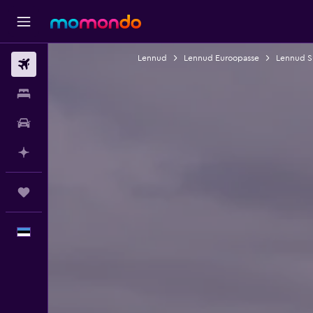
Lennud
Lennud Euroopasse
Lennud S
Lennud
Majutus
Autorent
Planeeri AI-ga
Reisid
Eesti