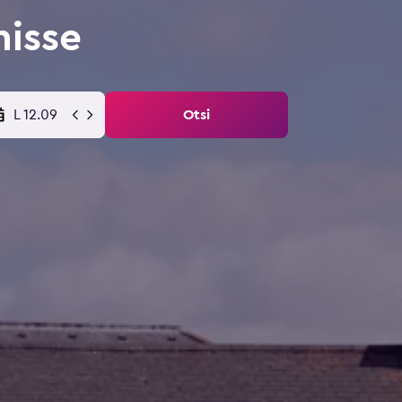
isse
L 12.09
Otsi