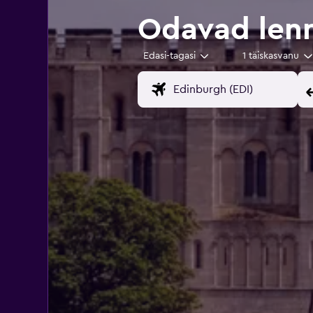
Odavad len
Edasi-tagasi
1 täiskasvanu