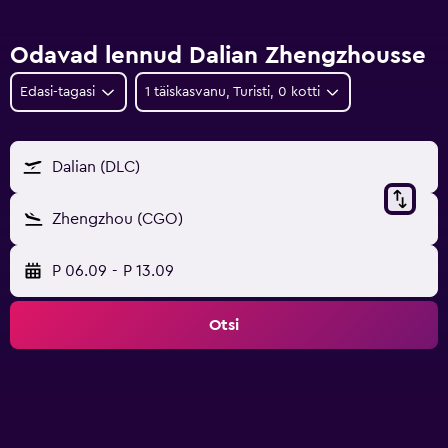
Odavad lennud Dalian Zhengzhousse
Edasi-tagasi
1 täiskasvanu, Turisti, 0 kotti
Dalian (DLC)
Zhengzhou (CGO)
P 06.09
-
P 13.09
Otsi