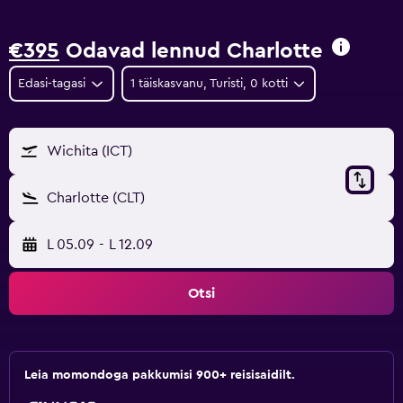
€395
Odavad lennud Charlotte
Edasi-tagasi
1 täiskasvanu, Turisti, 0 kotti
Wichita (ICT)
Charlotte (CLT)
L 05.09
-
L 12.09
Otsi
Leia momondoga pakkumisi 900+ reisisaidilt.