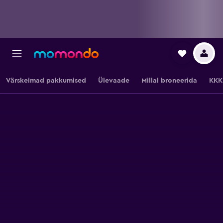
Värskeimad pakkumised
Ülevaade
Millal broneerida
KKK