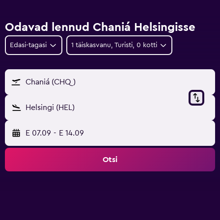
Odavad lennud Chaniá Helsingisse
Edasi-tagasi
1 täiskasvanu, Turisti, 0 kotti
Chaniá (CHQ)
Helsingi (HEL)
E 07.09
-
E 14.09
Otsi