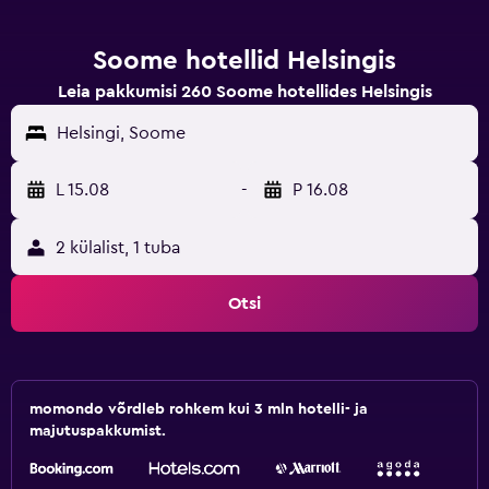
Soome hotellid Helsingis
Leia pakkumisi 260 Soome hotellides Helsingis
Helsingi, Soome
L 15.08
-
P 16.08
2 külalist, 1 tuba
Otsi
momondo võrdleb rohkem kui 3 mln hotelli- ja
majutuspakkumist.