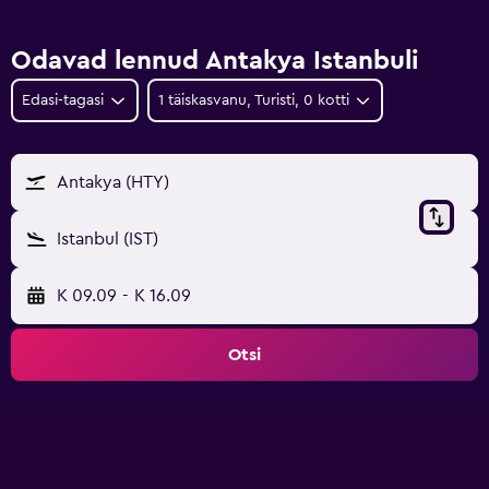
Odavad lennud Antakya Istanbuli
Edasi-tagasi
1 täiskasvanu, Turisti, 0 kotti
Antakya (HTY)
Istanbul (IST)
K 09.09
-
K 16.09
Otsi