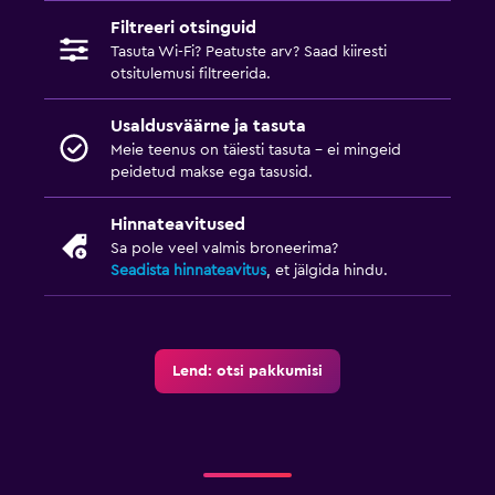
Filtreeri otsinguid
Tasuta Wi-Fi? Peatuste arv? Saad kiiresti
otsitulemusi filtreerida.
Usaldusväärne ja tasuta
Meie teenus on täiesti tasuta – ei mingeid
peidetud makse ega tasusid.
Hinnateavitused
Sa pole veel valmis broneerima?
Seadista hinnateavitus
, et jälgida hindu.
Lend: otsi pakkumisi