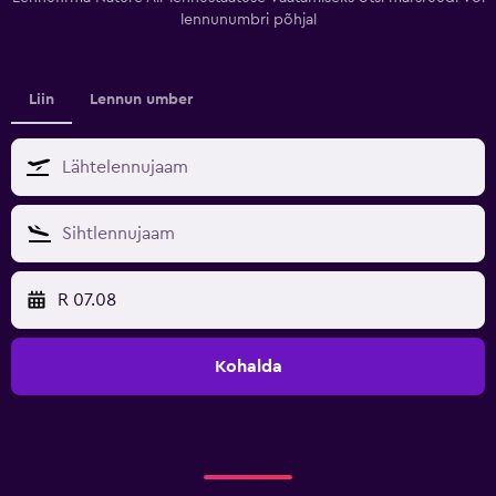
lennunumbri põhjal
Liin
Lennun umber
R 07.08
Kohalda