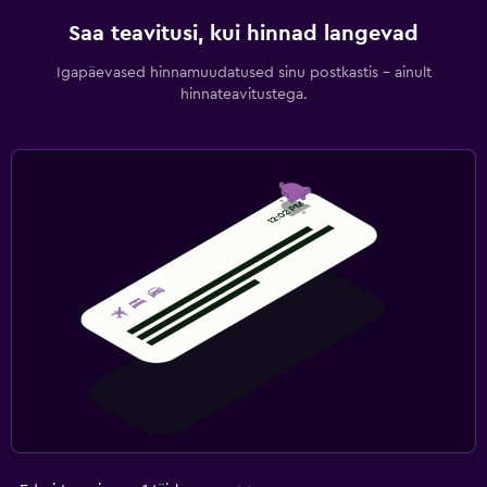
Saa teavitusi, kui hinnad langevad
Igapäevased hinnamuudatused sinu postkastis – ainult
hinnateavitustega.