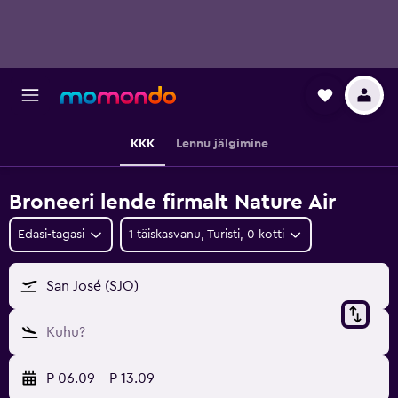
KKK
Lennu jälgimine
Broneeri lende firmalt Nature Air
Edasi-tagasi
1 täiskasvanu, Turisti, 0 kotti
San José (SJO)
Kuhu?
P 06.09
-
P 13.09