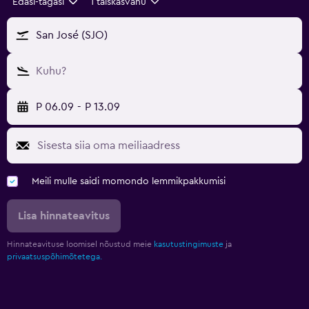
Edasi-tagasi
1 täiskasvanu
San José (SJO)
Kuhu?
P 06.09
-
P 13.09
Meili mulle saidi momondo lemmikpakkumisi
Lisa hinnateavitus
Hinnateavituse loomisel nõustud meie
kasutustingimuste
ja
privaatsuspõhimõtetega.