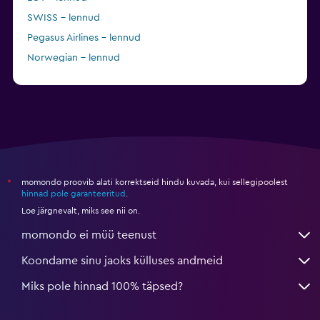
SWISS – lennud
Pegasus Airlines – lennud
Norwegian – lennud
KLM – lennud
momondo proovib alati korrektseid hindu kuvada, kui sellegipoolest
*
hinnad pole garanteeritud
.
Loe järgnevalt, miks see nii on.
momondo ei müü teenust
Koondame sinu jaoks külluses andmeid
Miks pole hinnad 100% täpsed?