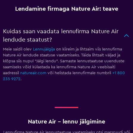
Lendamine firmaga Nature Air: teave
Kuidas saan vaadata lennufirma Nature Air
lendude staatust?
Meie saidil olev
Lennujälgija
on kiireim ja lihtsaim viis lennufirma
Nature Air lendude staatuse vaatamiseks. Täida lihtsalt väljad ja
klõpsa siis nupul "Jälgi lendu". Sarnaste lennustaatuse uuenduste
saamiseks võid külastada ka lennufirma Nature Air veebisaiti
aadressil
natureair.com
või helistada lennufirmale numbril
+1 800
235 9272
.
Nature Air – lennu jälgimine
Lennufirma Nature Air lennustaatuse vaatamiseks otsi marsruudi või