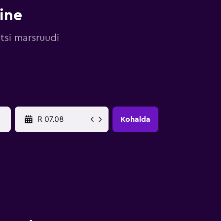
ine
tsi marsruudi
YYYY-MM-DD
Kohalda