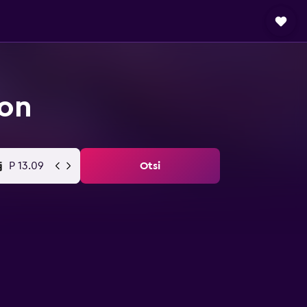
ion
P 13.09
Otsi