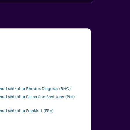
nud sihtkohta Rhodos Diagoras (RHO)
nud sihtkohta Palma Son Sant Joan (PMI)
nud sihtkohta Frankfurt (FRA)