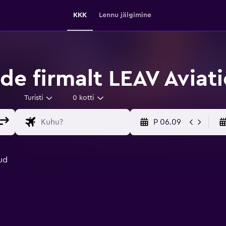
KKK
Lennu jälgimine
de firmalt LEAV Aviat
Turisti
0 kotti
P 06.09
ud