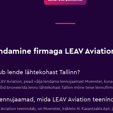
ndamine firmaga LEAV Aviatio
b lende lähtekohast Tallinn?
EAV Aviation, pead välja lendama lennujaamast Muenster, kuna
a võid broneerida lennu lähtekohast Tallinn mõne teise lennufi
lennujaamad, mida LEAV Aviation teenin
iation teenindab, on Muenster, Irákleio N. Kazantzakis Apt. ja