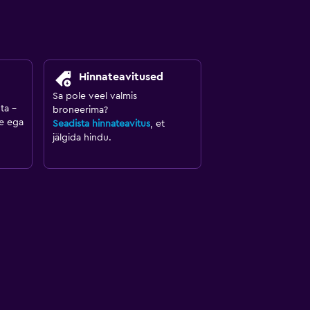
Hinnateavitused
Sa pole veel valmis
ta –
broneerima?
e ega
Seadista hinnateavitus
, et
jälgida hindu.