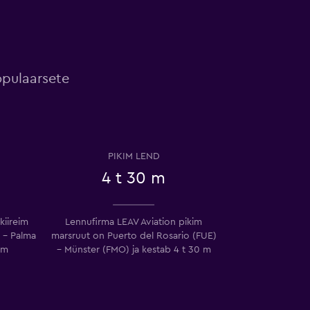
opulaarsete
PIKIM LEND
4 t 30 m
kiireim
Lennufirma LEAV Aviation pikim
 – Palma
marsruut on Puerto del Rosario (FUE)
 m
– Münster (FMO) ja kestab 4 t 30 m