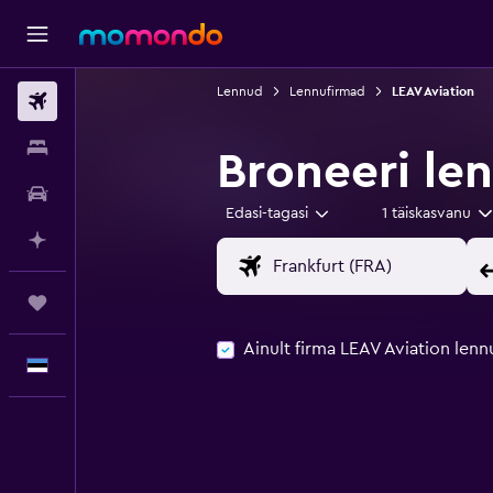
Lennud
Lennufirmad
LEAV Aviation
Lennud
Majutus
Broneeri len
Autorent
Edasi-tagasi
1 täiskasvanu
Planeeri AI-ga
Reisid
Ainult firma LEAV Aviation lenn
Eesti