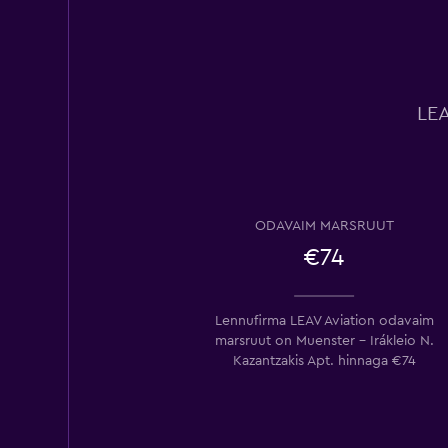
LEA
ODAVAIM MARSRUUT
€74
Lennufirma LEAV Aviation odavaim
marsruut on Muenster – Irákleio N.
Kazantzakis Apt. hinnaga €74