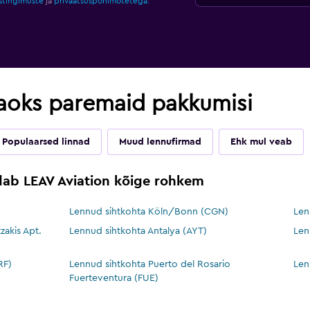
stingimuste
ja
privaatsuspõhimõtetega.
 jaoks paremaid pakkumisi
Populaarsed linnad
Muud lennufirmad
Ehk mul veab
ab LEAV Aviation kõige rohkem
Lennud sihtkohta Köln/Bonn (CGN)
Len
zakis Apt.
Lennud sihtkohta Antalya (AYT)
Len
RF)
Lennud sihtkohta Puerto del Rosario
Len
Fuerteventura (FUE)