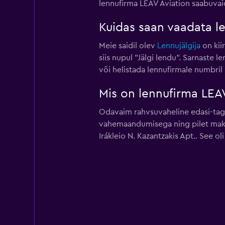
lennufirma LEAV Aviation saabuvaid
Kuidas saan vaadata l
Meie saidil olev
Lennujälgija
on kiir
siis nupul "Jälgi lendu". Sarnaste
või helistada lennufirmale numbril
Mis on lennufirma LEA
Odavaim rahvsuvaheline edasi-tagas
vahemaandumisega ning pilet maksa
Irákleio N. Kazantzakis Apt.. See 