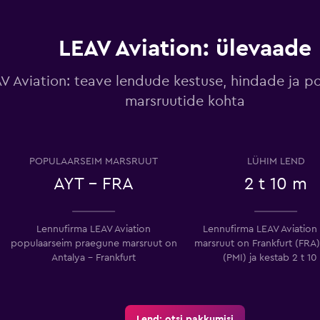
LEAV Aviation: ülevaade
V Aviation: teave lendude kestuse, hindade ja p
marsruutide kohta
POPULAARSEIM MARSRUUT
LÜHIM LEND
AYT – FRA
2 t 10 m
Lennufirma LEAV Aviation
Lennufirma LEAV Aviation 
populaarseim praegune marsruut on
marsruut on Frankfurt (FRA)
Antalya – Frankfurt
(PMI) ja kestab 2 t 10
Lend: otsi pakkumisi