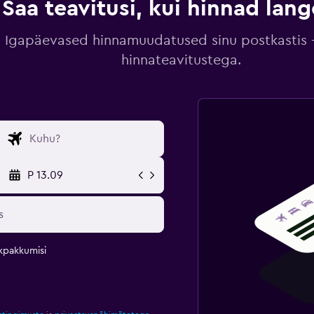
Saa teavitusi, kui hinnad lan
Igapäevased hinnamuudatused sinu postkastis –
hinnateavitustega.
P 13.09
kpakkumisi