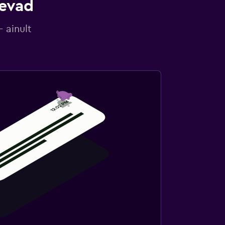
gevad
 ainult