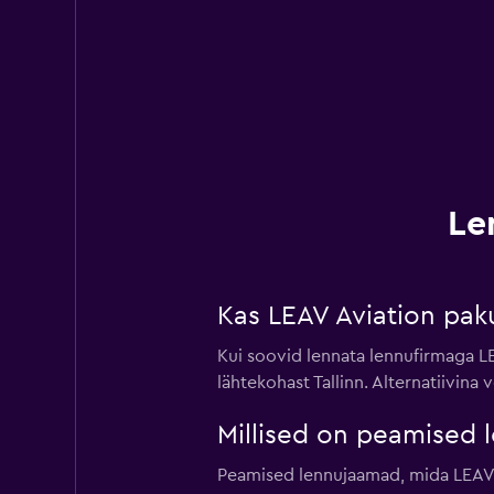
Le
Kas LEAV Aviation paku
Kui soovid lennata lennufirmaga L
lähtekohast Tallinn. Alternatiivin
Millised on peamised 
Peamised lennujaamad, mida LEAV Av