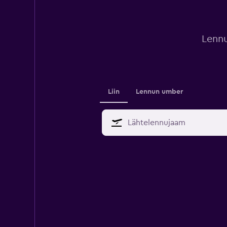
Lennu
Liin
Lennun umber