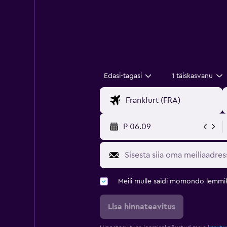
Edasi-tagasi
1 täiskasvanu
P 06.09
Meili mulle saidi momondo lemmi
Lisa hinnateavitus