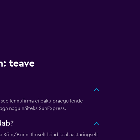
n: teave
 see lennufirma ei paku praegu lende
rmaga nagu näiteks SunExpress.
dab?
 Köln/Bonn. Ilmselt leiad seal aastaringselt