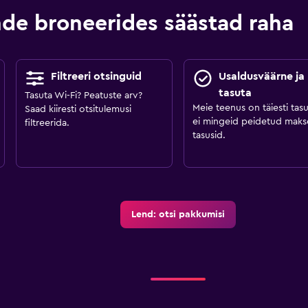
e broneerides säästad raha
Filtreeri otsinguid
Usaldusväärne ja
tasuta
Tasuta Wi-Fi? Peatuste arv?
Meie teenus on täiesti tasu
Saad kiiresti otsitulemusi
ei mingeid peidetud maks
filtreerida.
tasusid.
Lend: otsi pakkumisi