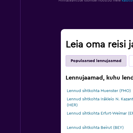
Hinnateavituse loomisel nõustud meie
kasutu
Leia oma reisi
Populaarsed lennujaamad
Lennujaamad, kuhu lend
Lennud sihtkohta Muenster (FMO)
Lennud sihtkohta Irákleio N. Kazant
(HER)
Lennud sihtkohta Erfurt-Weimar (E
Lennud sihtkohta Beirut (BEY)