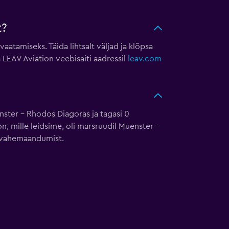
t?
aatamiseks. Täida lihtsalt väljad ja klõpsa
 LEAV Aviation veebisaiti aadressil
leav.com
?
nster – Rhodos Diagoras ja tagasi 0
 mille leidsime, oli marsruudil Muenster –
 0 vahemaandumist.