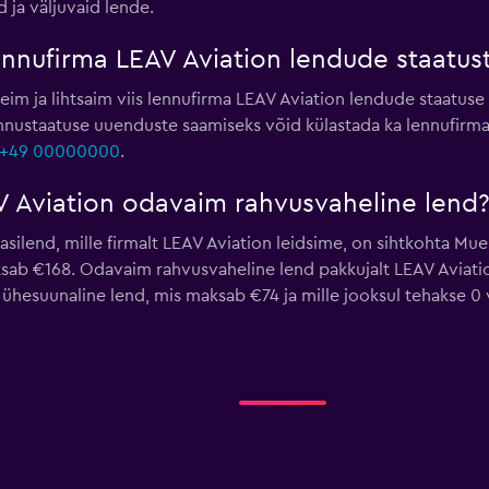
 ja väljuvaid lende.
ennufirma LEAV Aviation lendude staatus
eim ja lihtsaim viis lennufirma LEAV Aviation lendude staatuse v
 lennustaatuse uuenduste saamiseks võid külastada ka lennufirma
+49 00000000
.
V Aviation odavaim rahvusvaheline lend
ilend, mille firmalt LEAV Aviation leidsime, on sihtkohta Mue
b €168. Odavaim rahvusvaheline lend pakkujalt LEAV Aviation,
oli ühesuunaline lend, mis maksab €74 ja mille jooksul tehakse