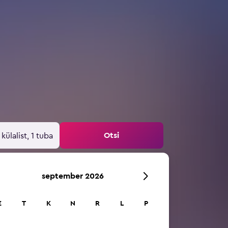
Otsi
 külalist, 1 tuba
september 2026
E
T
K
N
R
L
P