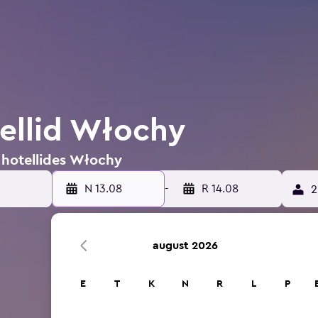
tellid Włochy
 hotellides Włochy
N 13.08
-
R 14.08
2
august 2026
E
T
K
N
R
L
P