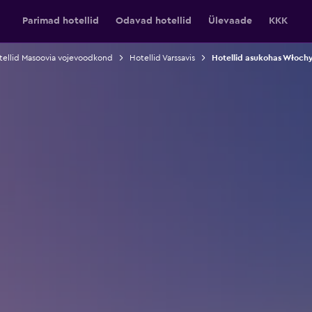
Parimad hotellid
Odavad hotellid
Ülevaade
KKK
tellid Masoovia vojevoodkond
Hotellid Varssavis
Hotellid asukohas Włochy