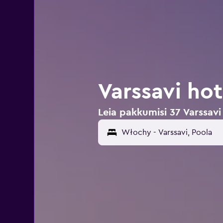
Varssavi ho
Leia pakkumisi 37 Varssavi