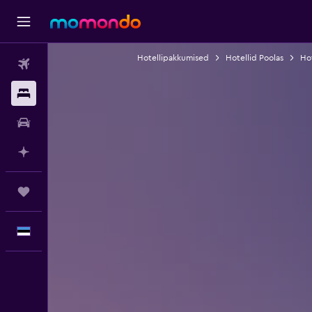
Hotellipakkumised
Hotellid Poolas
Ho
Lennud
Majutus
Autorent
Planeeri AI-ga
Reisid
Eesti