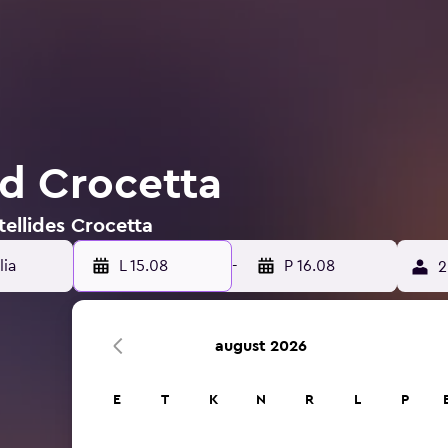
id Crocetta
tellides Crocetta
L 15.08
-
P 16.08
2
august 2026
E
T
K
N
R
L
P