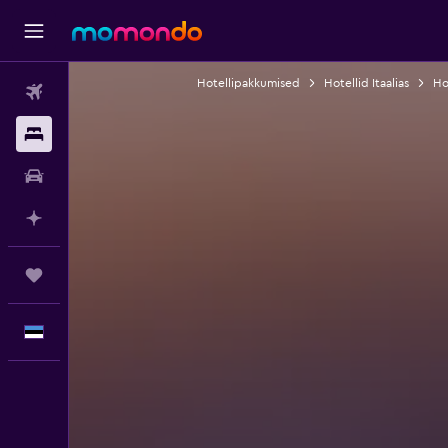
Hotellipakkumised
Hotellid Itaalias
Ho
Lennud
Majutus
Autorent
Planeeri AI-ga
Reisid
Eesti