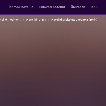
Parimad hotellid
Odavad hotellid
Ülevaade
KKK
tellid Piedmont
Hotellid Turinis
Hotellid asukohas Crocetta (Turin)