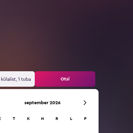
Otsi
 külalist, 1 tuba
september 2026
E
T
K
N
R
L
P