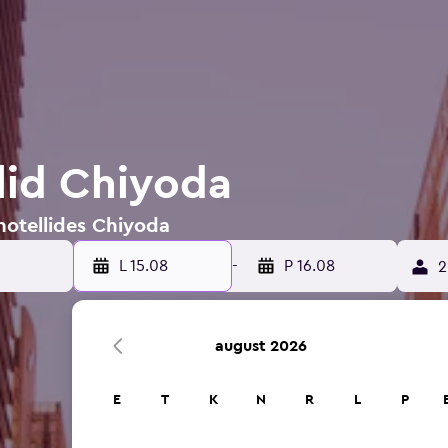
lid Chiyoda
hotellides Chiyoda
L 15.08
-
P 16.08
2
august 2026
E
T
K
N
R
L
P