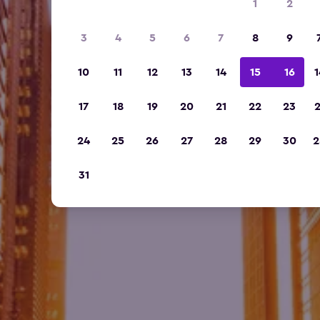
1
2
3
4
5
6
7
8
9
10
11
12
13
14
15
16
1
17
18
19
20
21
22
23
2
24
25
26
27
28
29
30
2
31