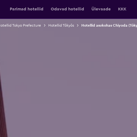
Parimad hotellid
Odavad hotellid
Ülevaade
KKK
otellid Tokyo Prefecture
Hotellid Tōkyōs
Hotellid asukohas Chiyoda (Tōk