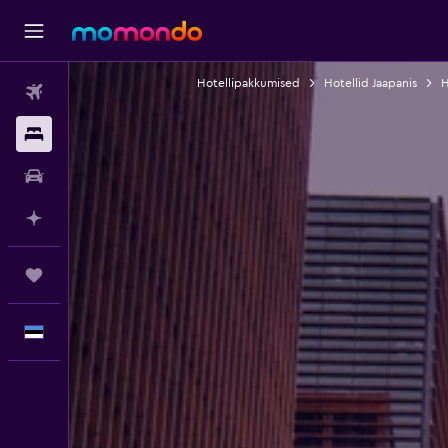
Hotellipakkumised
Hotellid Jaapanis
H
Lennud
Majutus
Autorent
Planeeri AI-ga
Reisid
Eesti