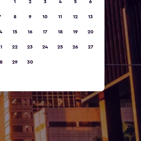
1
2
3
4
5
6
7
8
9
10
11
12
13
4
15
16
17
18
19
20
1
22
23
24
25
26
27
8
29
30