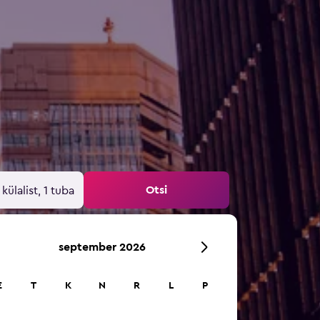
Otsi
 külalist, 1 tuba
september 2026
E
T
K
N
R
L
P