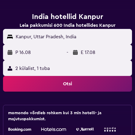
India hotellid Kanpur
Leia pakkumisi 600 India hotellides Kanpur
Kanpur, Uttar Pradesh, India
P 16.08
-
E 17.08
2 külalist, 1 tuba
Otsi
momondo võrdleb rohkem kui 3 mln hotelli- ja
majutuspakkumist.