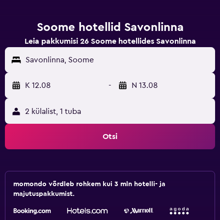
Soome hotellid Savonlinna
Leia pakkumisi 26 Soome hotellides Savonlinna
Savonlinna, Soome
K 12.08
-
N 13.08
2 külalist, 1 tuba
Otsi
momondo võrdleb rohkem kui 3 mln hotelli- ja
majutuspakkumist.