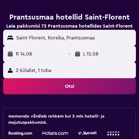
Prantsusmaa hotellid Saint-Florent
Leia pakkumisi 73 Prantsusmaa hotellides Saint-Florent
Saint-Florent, Korsika, Prantsusmaa
R 14.08
-
L 15.08
2 külalist, 1 tuba
Otsi
momondo võrdleb rohkem kui 3 mln hotelli- ja
majutuspakkumist.