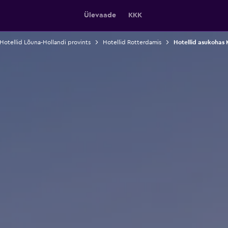
Ülevaade
KKK
Hotellid Lõuna-Hollandi provints
Hotellid Rotterdamis
Hotellid asukohas