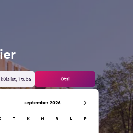
ier
Otsi
 külalist, 1 tuba
september 2026
E
T
K
N
R
L
P