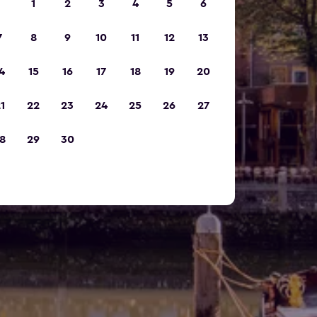
1
2
3
4
5
6
7
8
9
10
11
12
13
4
15
16
17
18
19
20
1
22
23
24
25
26
27
8
29
30