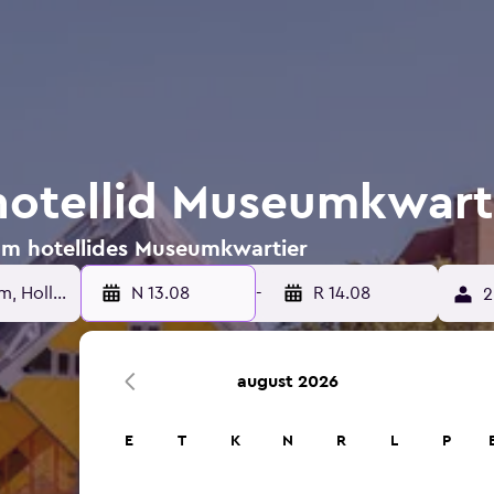
otellid Museumkwart
am hotellides Museumkwartier
N 13.08
-
R 14.08
2
august 2026
E
T
K
N
R
L
P