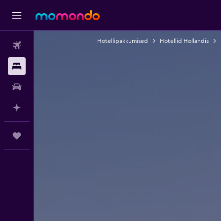
Hotellipakkumised
Hotellid Hollandis
Lennud
Majutus
Autorent
Planeeri AI-ga
Reisid